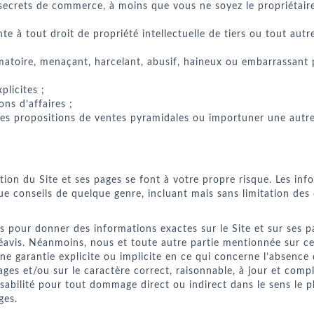
 secrets de commerce, à moins que vous ne soyez le propriétair
e à tout droit de propriété intellectuelle de tiers ou tout autre 
matoire, menaçant, harcelant, abusif, haineux ou embarrassant 
licites ;
ions d’affaires ;
des propositions de ventes pyramidales ou importuner une autr
tion du Site et ses pages se font à votre propre risque. Les info
ue conseils de quelque genre, incluant mais sans limitation des 
s pour donner des informations exactes sur le Site et sur ses p
avis. Néanmoins, nous et toute autre partie mentionnée sur ce 
ne garantie explicite ou implicite en ce qui concerne l’absence
ages et/ou sur le caractère correct, raisonnable, à jour et comp
abilité pour tout dommage direct ou indirect dans le sens le plu
ges.