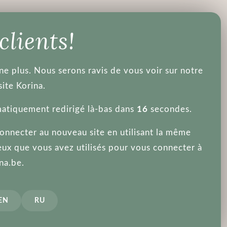
 propos de nous
 clients!
nne plus. Nous serons ravis de vous voir sur notre
Mentions légale
ite Korina.
atiquement redirigé là-bas dans
16
secondes.
connecter au nouveau site en utilisant la même
 de ce site internet impliquent l’acceptation complète des termes
ux que vous avez utilisés pour vous connecter à
entions légales :
na.be.
l est situé à 59, rue de Ponthieu, Bureau 326, 75008, Paris, Fr
et korina.be
lisateurs du site internet korina.be, ses pages et services.
ence à l’Utilisateur qui lit nos Mentions Légales.
EN
RU
 à
Andrey, Suvorov.