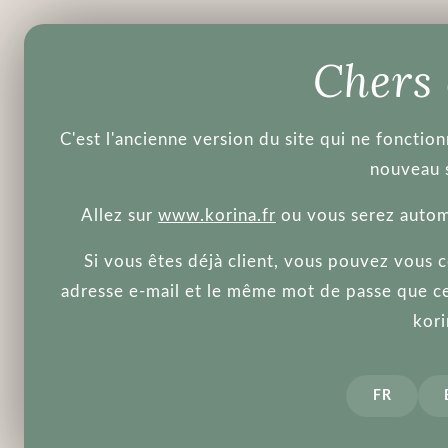
Produits
Brands
Blog
A
Chers
C'est l'ancienne version du site qui ne fonctio
nouveau s
Allez sur
www.korina.fr
ou vous serez autom
Si vous êtes déjà client, vous pouvez vous 
L’accès et l’utilisation des informations
adresse e-mail et le même mot de passe que ce
Les termes, que nous utilisons dans ces M
kori
Andrey, Suvorov dont le siège socia
'le Site' en référence au site intern
'Utilisateur(s)' en référence aux uti
'vous', 'votre' et 'le vôtre' en référ
FR
'nous' et 'notre' pour nous référer