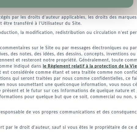
É INTELLECTUELLE
égés par les droits d’auteur applicables, les droits des marques
 être transféré à l’Utilisateur du Site.
oduction, la modification, redistribution ou circulation n’est p
ommentaires sur le Site ou par messages électroniques ou par 
ves, des notes, des idées, des dessins, concepts, inventions ou
iennent et resteront notre propriété. Généralement, toute commu
 comme indiqué dans
le Règlement relatif à la protection de la Vi
t est considérée comme étant et sera traitée comme non confide
ons qui seront traitées par nous comme confidentielles, ce fai
, en nous soumettant une quelconque information, vous nous c
le présent et le futur sur ces Informations de quelque nature et
s Informations pour quelque but que ce soit, commercial ou non,
s responsable de vos propres communications et des conséquenc
t par le droit d’auteur, sauf si vous êtes le propriétaire de ce